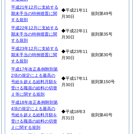
平成21年12月に支給する
◆平成21年11
期末手当の特例措置に関
規則第49号
月30日
する規則
平成22年12月に支給する
◆平成22年11
期末手当の特例措置に関
規則第35号
月30日
する規則
平成23年12月に支給する
◆平成23年11
期末手当の特例措置に関
規則第30号
月30日
する規則
平成17年改正条例附則第
2項の規定による最高の
◆平成17年11
号給を超える給料月額を
規則第150号
月30日
受ける職員の給料の切替
え等に関する規則
平成18年改正条例附則第
4項の規定による最高の
◆平成18年3
号給を超える給料月額を
規則第40号
月31日
受ける職員の給料の切替
えに関する規則