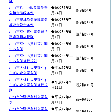
則
むつ市営土地改良事業費
◆昭和51年3
条例第4号
分担金徴収条例
月24日
むつ市農林漁業振興事業
◆昭和35年7
条例第17号
等資金貸付条例
月11日
むつ市有牛貸付事業運営
◆昭和34年9
規則第27号
審議委員会規則
月1日
むつ市有牛の貸付等に関
◆昭和44年6
条例第18号
する条例
月9日
むつ市有牛の貸付等に関
◆昭和44年11
規則第26号
する条例施行規則
月21日
むつ市大畑町大安寺やす
◆平成17年3
条例第35号
らぎの森公園条例
月11日
むつ市大畑町大安寺やす
◆平成17年3
らぎの森公園条例施行規
規則第16号
月11日
則
むつ市脇野沢農村公園条
◆平成17年3
条例第38号
例
月11日
むつ市脇野沢農村公園条
◆平成17年3
規則第17号