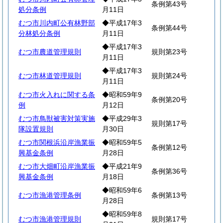
条例第43号
処分条例
月11日
むつ市川内町公有林野部
◆平成17年3
条例第44号
分林処分条例
月11日
◆平成17年3
むつ市農道管理規則
規則第23号
月11日
◆平成17年3
むつ市林道管理規則
規則第24号
月11日
むつ市火入れに関する条
◆昭和59年9
条例第20号
例
月12日
むつ市鳥獣被害対策実施
◆平成29年3
規則第17号
隊設置規則
月30日
むつ市関根浜沿岸漁業振
◆昭和59年5
条例第12号
興基金条例
月28日
むつ市大畑町沿岸漁業振
◆平成21年9
条例第36号
興基金条例
月18日
◆昭和59年6
むつ市漁港管理条例
条例第13号
月28日
◆昭和59年8
むつ市漁港管理規則
規則第17号