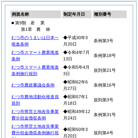
例規名称
制定年月日
種別番号
■ 第9類
産
業
第1章
農
林
むつ市のうまいは日本一
◆平成30年3
条例第3号
推進条例
月20日
むつ市スマート農業推進
◆令和4年7月
条例第18号
条例
13日
むつ市スマート農業推進
◆令和5年4月
規則第21号
条例施行規則
3日
◆昭和62年6
むつ市農政審議会条例
条例第16号
月27日
むつ市農地流動化推進員
◆昭和57年1
規則第3号
規則
月18日
むつ市県営土地改良事業
◆昭和49年12
条例第31号
費分担金徴収条例
月24日
むつ市県営土地改良事業
◆昭和50年3
費分担金徴収条例施行規
規則第4号
月20日