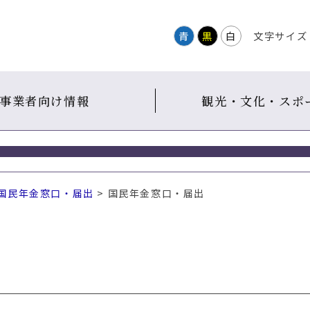
青
黒
白
文字サイズ
事業者向け情報
観光・文化・スポ
国民年金窓口・届出
> 国民年金窓口・届出