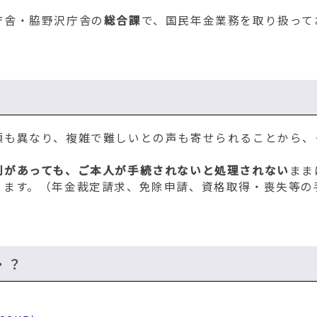
庁舎・脇野沢庁舎の
総合課
で、
国民年金業務を取り扱って
類も異なり、複雑で難しいとの声も寄せられることから、
利があっても、ご本人が手続されないと処理されない
まま
ります。（年金裁定請求、免除申請、資格取得・喪失等の
・？