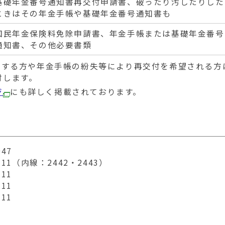
基礎年金番号通知書再交付申請書、破ったり汚したりした
ときはその年金手帳や基礎年金番号通知書も
国民年金保険料免除申請書、年金手帳または基礎年金番号
通知書、その他必要書類
入する方や年金手帳の紛失等により再交付を希望される方
付します。
ジ
にも詳しく掲載されております。
47
11（内線：2442・2443）
11
11
11