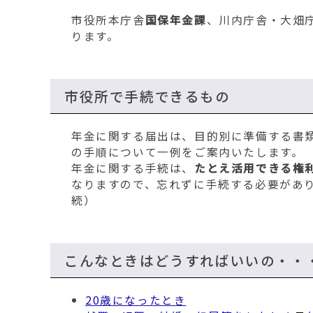
移
市役所本庁舎
国保年金課
、川内庁舎・大畑
動
ります。
す
る
市役所で手続できるもの
年金に関する届出は、目的別に準備する書
の手順について一例をご案内いたします。
年金に関する手続は、
たとえ活用できる権
なりますので、忘れずに手続する必要があ
続）
こんなときはどうすればいいの・・
20歳になったとき