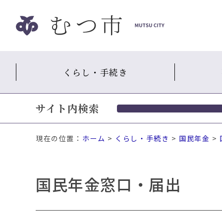
ナ
ビ
ゲ
ー
シ
くらし・手続き
ョ
ン
ス
サイト内検索
キ
ッ
プ
現在の位置：
ホーム
>
くらし・手続き
>
国民年金
>
メ
ニ
ュ
国民年金窓口・届出
ー
本
文
へ